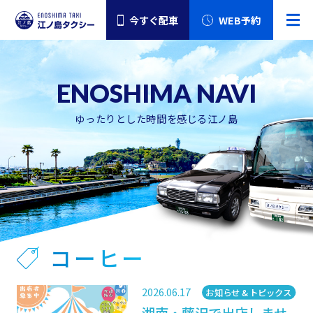
今すぐ配車
WEB予約
ゆったりとした時間を感じる江ノ島
コーヒー
2026.06.17
カテゴリー
お知らせ & トピックス
湘南・藤沢で出店しませ