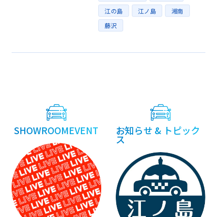
江の島
江ノ島
湘南
藤沢
投
稿
ナ
ビ
SHOWROOMEVENT
お知らせ & トピック
ゲ
ス
ー
シ
ョ
ン