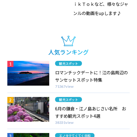
ｉｋＴｏｋなど、様々なジャ
ンルの動画をupします♪
人気ランキング
カテゴリー
観光スポット
ロマンチックデートに！江の島周辺の
サンセットスポット特集
71367view
カテゴリー
観光スポット
6月の鎌倉・江ノ島あじさい名所 お
すすめ観光スポット4選
38331view
カテゴリー
エノタクてくてく日和