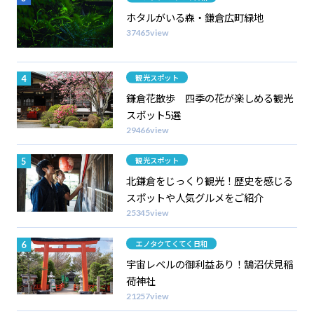
ホタルがいる森・鎌倉広町緑地
37465view
カテゴリー
観光スポット
鎌倉花散歩 四季の花が楽しめる観光
スポット5選
29466view
カテゴリー
観光スポット
北鎌倉をじっくり観光！歴史を感じる
スポットや人気グルメをご紹介
25345view
カテゴリー
エノタクてくてく日和
宇宙レベルの御利益あり！鵠沼伏見稲
荷神社
21257view