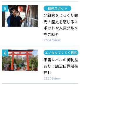
カテゴリー
観光スポット
北鎌倉をじっくり観
光！歴史を感じるス
ポットや人気グルメ
をご紹介
25345view
カテゴリー
エノタクてくてく日和
宇宙レベルの御利益
あり！鵠沼伏見稲荷
神社
21258view