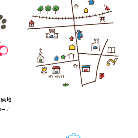
湘南地
コーナ