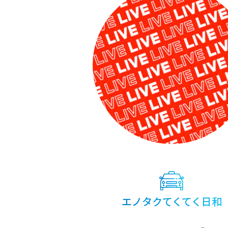
ョ
ン
エノタクてくてく日和