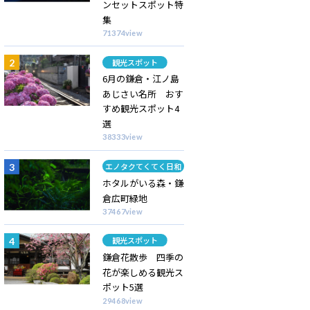
ンセットスポット特
集
71374view
カテゴリー
観光スポット
6月の鎌倉・江ノ島
あじさい名所 おす
すめ観光スポット4
選
38333view
カテゴリー
エノタクてくてく日和
ホタルがいる森・鎌
倉広町緑地
37467view
カテゴリー
観光スポット
鎌倉花散歩 四季の
花が楽しめる観光ス
ポット5選
29468view