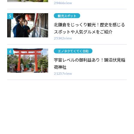
29466view
カテゴリー
観光スポット
北鎌倉をじっくり観光！歴史を感じる
スポットや人気グルメをご紹介
25342view
カテゴリー
エノタクてくてく日和
宇宙レベルの御利益あり！鵠沼伏見稲
荷神社
21257view