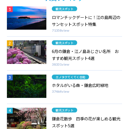
カテゴリー
観光スポット
ロマンチックデートに！江の島周辺の
サンセットスポット特集
71358view
カテゴリー
観光スポット
6月の鎌倉・江ノ島あじさい名所 お
すすめ観光スポット4選
38331view
カテゴリー
エノタクてくてく日和
ホタルがいる森・鎌倉広町緑地
37464view
カテゴリー
観光スポット
鎌倉花散歩 四季の花が楽しめる観光
スポット5選