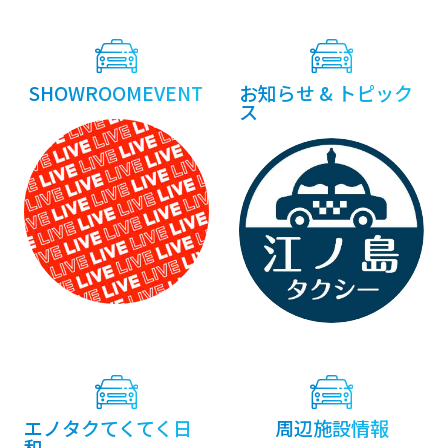
稿
ナ
ビ
SHOWROOMEVENT
お知らせ & トピック
ゲ
ス
ー
シ
ョ
ン
エノタクてくてく日
周辺施設情報
和