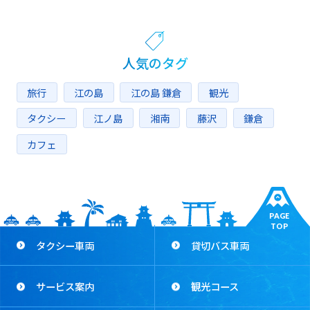
人気のタグ
旅行
江の島
江の島 鎌倉
観光
タクシー
江ノ島
湘南
藤沢
鎌倉
カフェ
PAGE
TOP
タクシー車両
貸切バス車両
サービス案内
観光コース