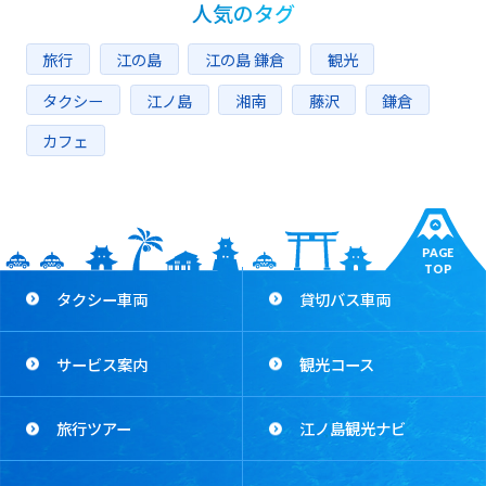
人気のタグ
旅行
江の島
江の島 鎌倉
観光
タクシー
江ノ島
湘南
藤沢
鎌倉
カフェ
PAGE
TOP
タクシー車両
貸切バス車両
サービス案内
観光コース
旅行ツアー
江ノ島観光ナビ