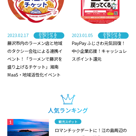
お知らせ &
お知らせ &
2023.02.17
2023.01.05
カテゴリー
カテゴリー
トピックス
トピックス
藤沢市内のラーメン店と地域
PayPay ふじさわ元気回復！
のタクシー会社による連携イ
中小企業応援！キャッシュレ
ベント！「ラーメンで藤沢を
スポイント還元
盛り上げるチケット」湘南
MaaS・地域活性化イベント
人気ランキング
カテゴリー
観光スポット
ロマンチックデートに！江の島周辺の