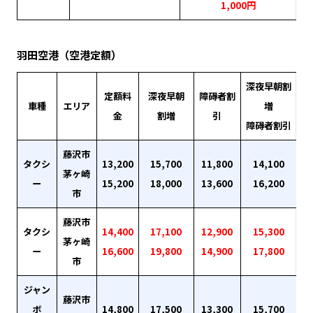
1,000円
羽田空港（空港定額）
深夜早朝割
定額料
深夜早朝
障碍者割
車種
エリア
増
金
割増
引
障碍者割引
藤沢市
タクシ
13,200
15,700
11,800
14,100
茅ヶ崎
ー
15,200
18,000
13,600
16,200
市
藤沢市
タクシ
14,400
17,100
12,900
15,300
茅ヶ崎
ー
16,600
19,800
14,900
17,800
市
ジャン
藤沢市
ボ
14,800
17,500
13,300
15,700