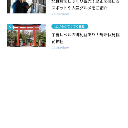
北鎌倉をじっくり観光！歴史を感じる
スポットや人気グルメをご紹介
25328view
カテゴリー
エノタクてくてく日和
宇宙レベルの御利益あり！鵠沼伏見稲
荷神社
21246view