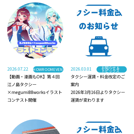
お知らせ &
2026.07.22
2026.03.01
SHOWROOMEVENT
カテゴリー
カテゴリー
トピックス
【動画・漫画もOK】第４回
タクシー運賃・料金改定のご
江ノ島タクシー
案内
×megumi88worksイラスト
2026年3月16日よりタクシー
コンテスト開催
運賃が変わります