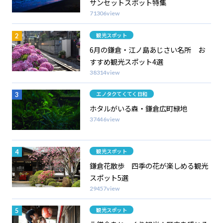
サンセットスポット特集
71306view
カテゴリー
観光スポット
6月の鎌倉・江ノ島あじさい名所 お
すすめ観光スポット4選
38314view
カテゴリー
エノタクてくてく日和
ホタルがいる森・鎌倉広町緑地
37446view
カテゴリー
観光スポット
鎌倉花散歩 四季の花が楽しめる観光
スポット5選
29457view
カテゴリー
観光スポット