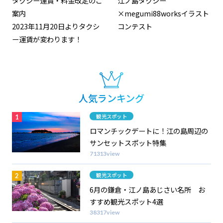
タクシー運賃・料金改定のご
江ノ島タクシー
案内
×megumi88worksイラスト
2023年11月20日よりタクシ
コンテスト
ー運賃が変わります！
人気ランキング
カテゴリー
観光スポット
ロマンチックデートに！江の島周辺の
サンセットスポット特集
71313view
カテゴリー
観光スポット
6月の鎌倉・江ノ島あじさい名所 お
すすめ観光スポット4選
38317view