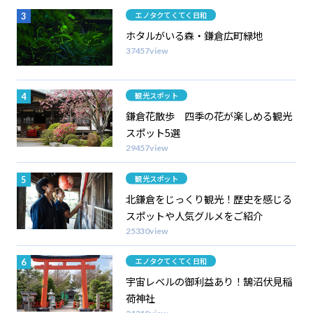
カテゴリー
エノタクてくてく日和
ホタルがいる森・鎌倉広町緑地
37457view
カテゴリー
観光スポット
鎌倉花散歩 四季の花が楽しめる観光
スポット5選
29457view
カテゴリー
観光スポット
北鎌倉をじっくり観光！歴史を感じる
スポットや人気グルメをご紹介
25330view
カテゴリー
エノタクてくてく日和
宇宙レベルの御利益あり！鵠沼伏見稲
荷神社