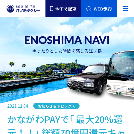
今すぐ配車
WEB予約
ゆったりとした時間を感じる江ノ島
2021.11.04
お知らせ & トピックス
カテゴリー
かながわPAYで｢ 最大20%還
元！！｣ 総額70億円還元キャ