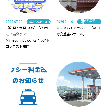
周辺施設情
2026.07.22
2026.04.10
SHOWROOMEVENT
カテゴリー
カテゴリー
報
【動画・漫画もOK】第４回
江ノ電もすぐそばに！「龍口
江ノ島タクシー
寺交差店バザール」
×megumi88worksイラスト
コンテスト開催