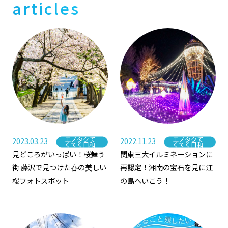
articles
エノタクて
エノタクて
2023.03.23
2022.11.23
Category
Category
くてく日和
くてく日和
見どころがいっぱい！桜舞う
関東三大イルミネーションに
街 藤沢で見つけた春の美しい
再認定！湘南の宝石を見に江
桜フォトスポット
の島へいこう！