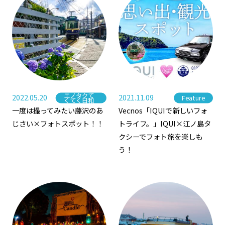
エノタクて
2022.05.20
2021.11.09
Feature
Category
Category
くてく日和
一度は撮ってみたい藤沢のあ
Vecnos「IQUIで新しいフォ
じさい×フォトスポット！！
トライフ。」IQUI×江ノ島タ
クシーでフォト旅を楽しも
う！