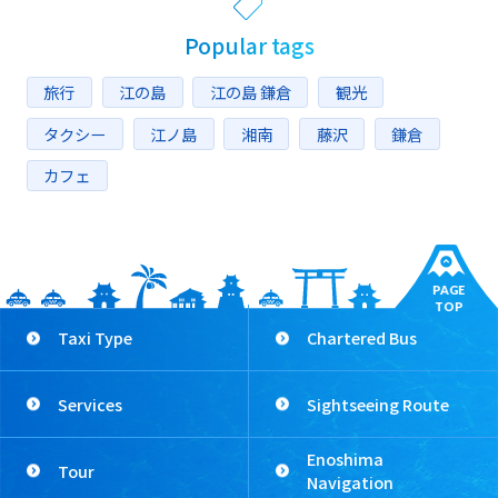
Popular tags
旅行
江の島
江の島 鎌倉
観光
タクシー
江ノ島
湘南
藤沢
鎌倉
カフェ
PAGE
TOP
Taxi Type
Chartered Bus
Services
Sightseeing Route
Enoshima
Tour
Navigation