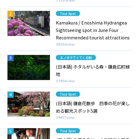
71310view
Category
Tour Spot
Kamakura / Enoshima Hydrangea
Sightseeing spot in June Four
Recommended tourist attractions
38316view
Category
エノタクてくてく日和
(日本語) ホタルがいる森・鎌倉広町緑
地
37456view
Category
Tour Spot
(日本語) 鎌倉花散歩 四季の花が楽し
める観光スポット5選
29457view
Category
Tour Spot