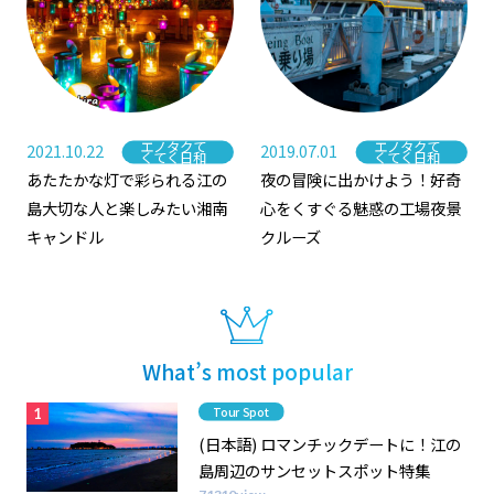
エノタクて
エノタクて
2021.10.22
2019.07.01
Category
Category
くてく日和
くてく日和
あたたかな灯で彩られる江の
夜の冒険に出かけよう！好奇
島大切な人と楽しみたい湘南
心をくすぐる魅惑の工場夜景
キャンドル
クルーズ
What’s most popular
Category
Tour Spot
(日本語) ロマンチックデートに！江の
島周辺のサンセットスポット特集