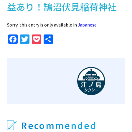
益あり！鵠沼伏見稲荷神社
Sorry, this entry is only available in
Japanese
.
Facebook
Twitter
Pocket
Share
Recommended