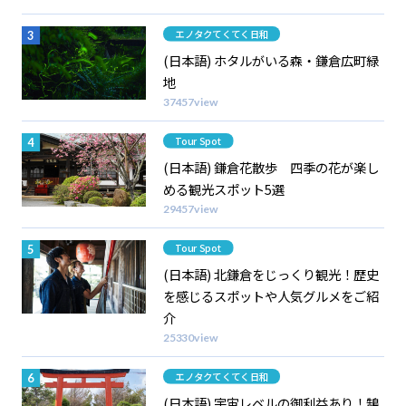
Category
エノタクてくてく日和
(日本語) ホタルがいる森・鎌倉広町緑
地
37457view
Category
Tour Spot
(日本語) 鎌倉花散歩 四季の花が楽し
める観光スポット5選
29457view
Category
Tour Spot
(日本語) 北鎌倉をじっくり観光！歴史
を感じるスポットや人気グルメをご紹
介
25330view
Category
エノタクてくてく日和
(日本語) 宇宙レベルの御利益あり！鵠