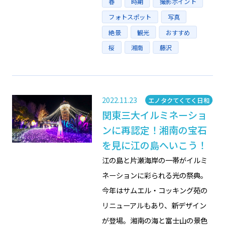
春
時期
撮影ポイント
フォトスポット
写真
絶景
観光
おすすめ
桜
湘南
藤沢
2022.11.23
Category
エノタクてくてく日和
関東三大イルミネーショ
ンに再認定！湘南の宝石
を見に江の島へいこう！
江の島と片瀬海岸の一帯がイルミ
ネーションに彩られる光の祭典。
今年はサムエル・コッキング苑の
リニューアルもあり、新デザイン
が登場。湘南の海と富士山の景色