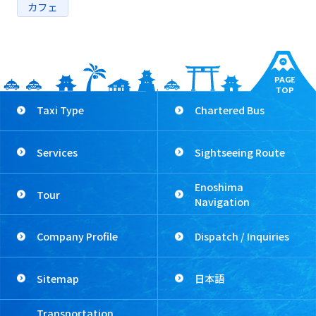
カフェ
PAGE
TOP
Taxi Type
Chartered Bus
Services
Sightseeing Route
Enoshima
Tour
Navigation
Company Profile
Dispatch / Inquiries
Sitemap
日本語
Transportation