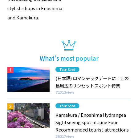
stylish shops in Enoshima
and Kamakura.
What’s most popular
Category
Tour Spot
(日本語) ロマンチックデートに！江の
島周辺のサンセットスポット特集
71313view
Category
Tour Spot
Kamakura / Enoshima Hydrangea
Sightseeing spot in June Four
Recommended tourist attractions
38317view