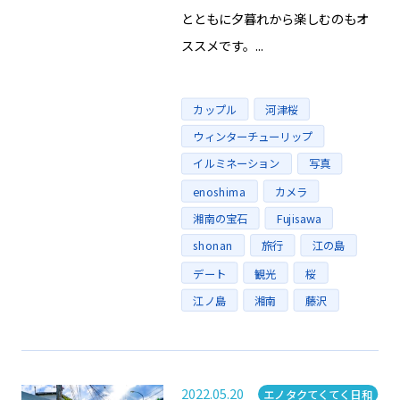
とともに夕暮れから楽しむのもオ
ススメです。...
Tags
カップル
河津桜
ウィンターチューリップ
イルミネーション
写真
enoshima
カメラ
湘南の宝石
Fujisawa
shonan
旅行
江の島
デート
観光
桜
江ノ島
湘南
藤沢
2022.05.20
Category
エノタクてくてく日和