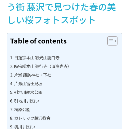
う街 藤沢で見つけた春の美
しい桜フォトスポット
Table of contents
日蓮宗本山 寂光山龍口寺
時宗総本山 遊行寺（清浄光寺）
片瀬 諏訪神社・下社
片瀬山富士見坂
引地川親水公園
引地川 川沿い
桐原公園
カトリック藤沢教会
境川 川沿い