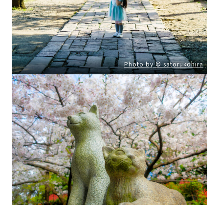
Photo by © satorukohira