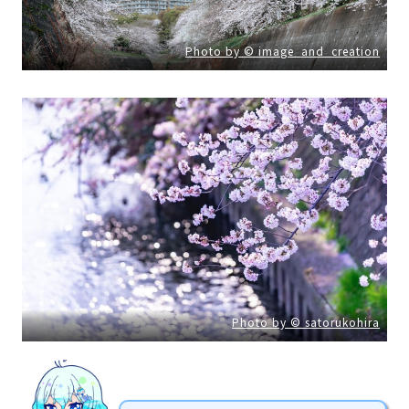
Photo by © image_and_creation
Photo by © satorukohira