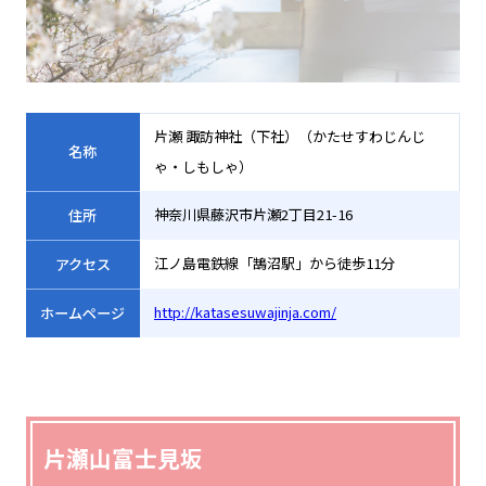
片瀬 諏訪神社（下社）（かたせすわじんじ
名称
ゃ・しもしゃ）
神奈川県藤沢市片瀬2丁目21-16
住所
江ノ島電鉄線「鵠沼駅」から徒歩11分
アクセス
http://katasesuwajinja.com/
ホームページ
片瀬山富士見坂