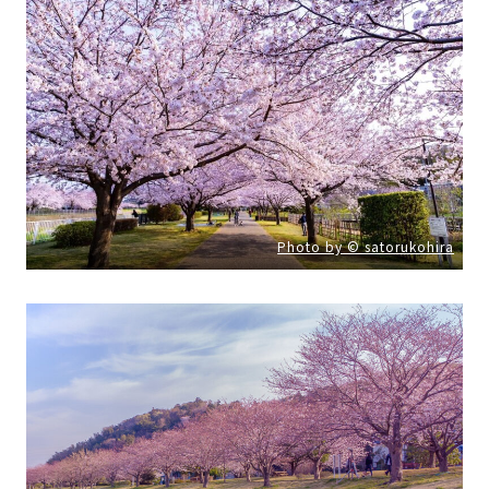
Photo by © satorukohira