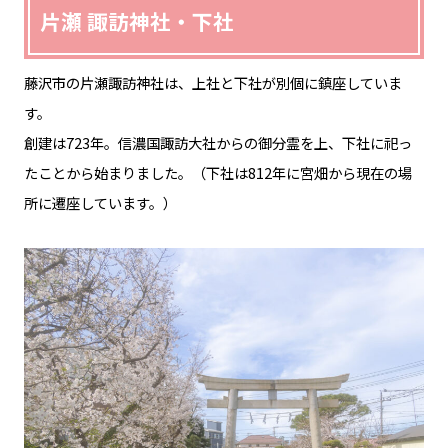
片瀬 諏訪神社・下社
藤沢市の片瀬諏訪神社は、上社と下社が別個に鎮座していま
す。
創建は723年。信濃国諏訪大社からの御分霊を上、下社に祀っ
たことから始まりました。（下社は812年に宮畑から現在の場
所に遷座しています。）