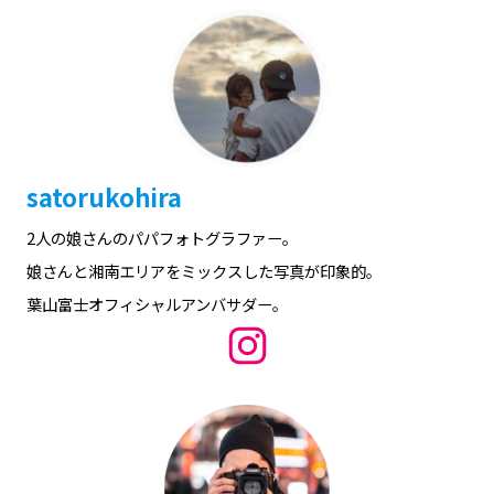
Photo by © yota_ishizawa
Photo by © Taichi Ota（wisteria_waves）