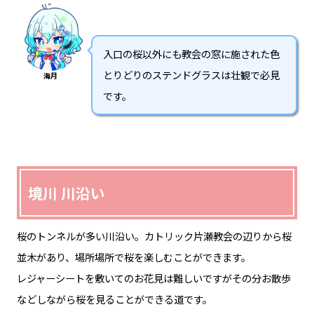
Photo by © satorukohira
名称
カトリック藤沢教会
神奈川県藤沢市鵠沼石上1丁目1-17
住所
「JR藤沢駅」から徒歩5分
アクセス
https://catholicfujisawa.org/
ホームページ
入口の桜以外にも教会の窓に施された色
とりどりのステンドグラスは壮観で必見
海月
です。