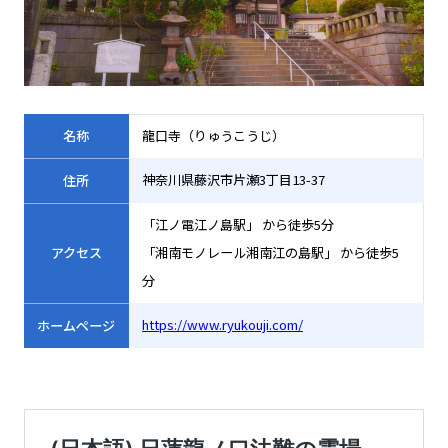
名称
龍口寺（りゅうこうじ）
神奈川県藤沢市片瀬3丁目13-37
住所
「江ノ電江ノ島駅」 から徒歩5分
アクセス
「湘南モノレール湘南江の島駅」 から徒歩5
分
https://www.ryukouji.com/
ホームページ