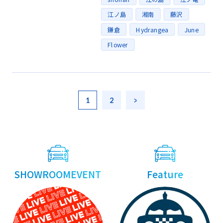
江ノ島
湘南
藤沢
鎌倉
Hydrangea
June
Flower
Posts
1
2
Next »
navigation
SHOWROOMEVENT
Feature