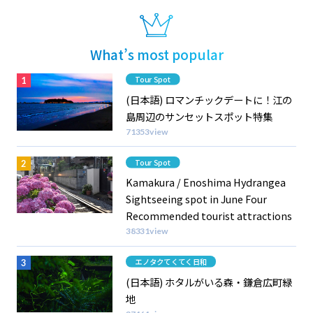
What’s most popular
Category
Tour Spot
(日本語) ロマンチックデートに！江の
島周辺のサンセットスポット特集
71353view
Category
Tour Spot
Kamakura / Enoshima Hydrangea
Sightseeing spot in June Four
Recommended tourist attractions
38331view
Category
エノタクてくてく日和
(日本語) ホタルがいる森・鎌倉広町緑
地