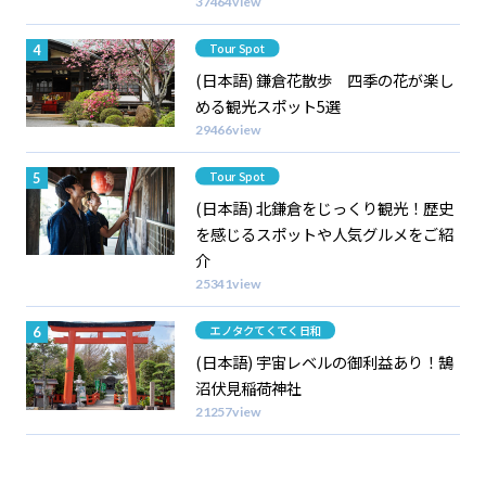
37464view
Category
Tour Spot
(日本語) 鎌倉花散歩 四季の花が楽し
める観光スポット5選
29466view
Category
Tour Spot
(日本語) 北鎌倉をじっくり観光！歴史
を感じるスポットや人気グルメをご紹
介
25341view
Category
エノタクてくてく日和
(日本語) 宇宙レベルの御利益あり！鵠
沼伏見稲荷神社
21257view