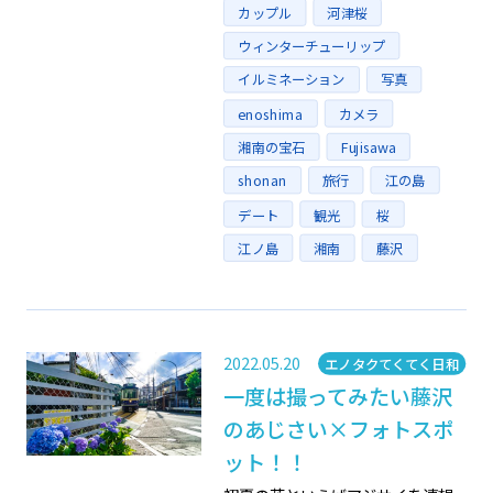
Tags
カップル
河津桜
ウィンターチューリップ
イルミネーション
写真
enoshima
カメラ
湘南の宝石
Fujisawa
shonan
旅行
江の島
デート
観光
桜
江ノ島
湘南
藤沢
2022.05.20
Category
エノタクてくてく日和
一度は撮ってみたい藤沢
のあじさい×フォトスポ
ット！！