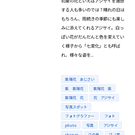
初夏の花といえばアジサイを連想
する人も多いのでは？晴れの日は
もちろん、雨続きの季節にも楽し
みに添えてくれるアジサイ。白っ
ぽい花がだんだんと色を変えてい
く様子から「七変化」とも呼ば
れ、様々な姿を...
Tags
紫陽花 あじさい
紫 紫陽花
紫陽花 紫
紫陽花 花
花 アジサイ
写真スポット
フォトグラファー
フォト
photo
写真
アジサイ
shonan
江の島
江ノ電