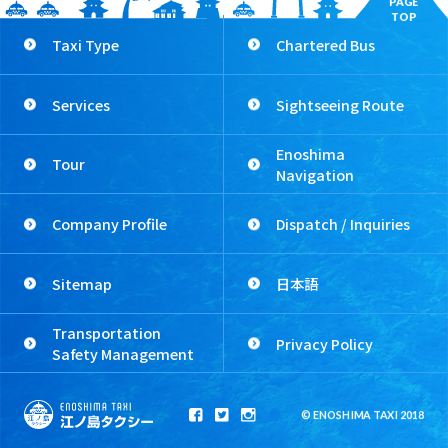
PAGE
TOP
Taxi Type
Chartered Bus
Services
Sightseeing Route
Enoshima
Tour
Navigation
Company Profile
Dispatch / Inquiries
Sitemap
日本語
Transportation
Privacy Policy
Safety Management
© ENOSHIMA TAXI 2018