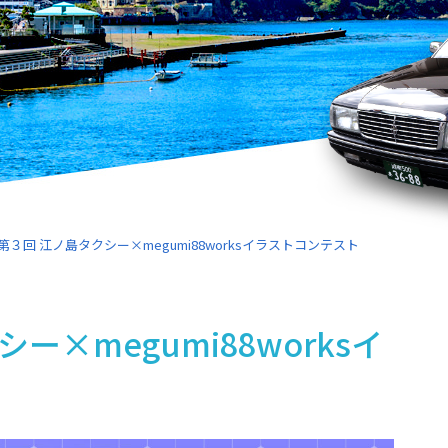
第３回 江ノ島タクシー×megumi88worksイラストコンテスト
ー×megumi88worksイ