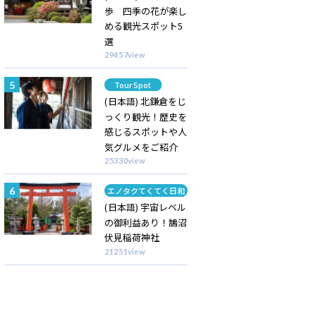
歩 四季の花が楽し
める観光スポット5
選
29457view
Category
Tour Spot
(日本語) 北鎌倉をじ
っくり観光！歴史を
感じるスポットや人
気グルメをご紹介
25330view
Category
エノタクてくてく日和
(日本語) 宇宙レベル
の御利益あり！鵠沼
伏見稲荷神社
21251view