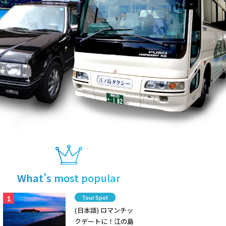
What’s most popular
Category
Tour Spot
(日本語) ロマンチッ
クデートに！江の島