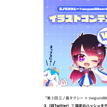
「第３回 江ノ島タクシー × megumi
Ｘ（旧Twitter）
で
指定のハッシュタ