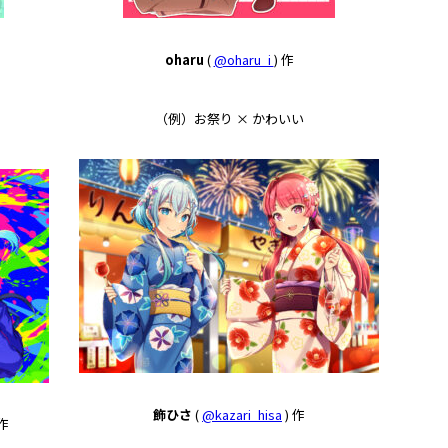
oharu
(
@oharu_i
) 作
（例）お祭り × かわいい
飾ひさ
(
@kazari_hisa
) 作
 作