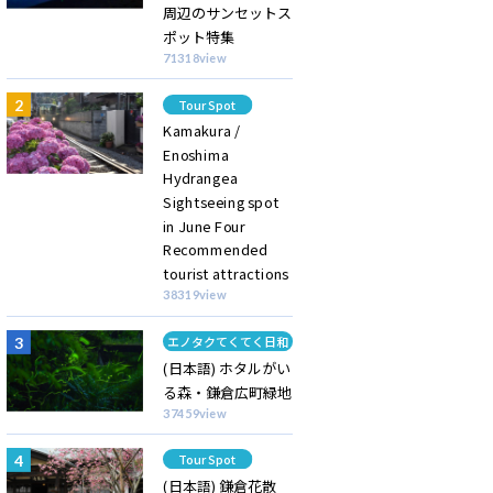
周辺のサンセットス
ポット特集
71318view
Category
Tour Spot
Kamakura /
Enoshima
Hydrangea
Sightseeing spot
in June Four
Recommended
tourist attractions
38319view
Category
エノタクてくてく日和
(日本語) ホタルがい
る森・鎌倉広町緑地
37459view
Category
Tour Spot
(日本語) 鎌倉花散