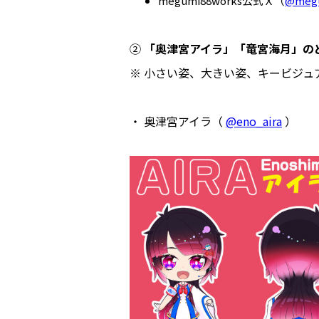
megumi88works公式Ｘ（
@megu
②
「奥津宮アイラ」「竜宮海月」の
※ 小さい姿、大きい姿、キービジュ
・ 奥津宮アイラ（
@eno_aira
）