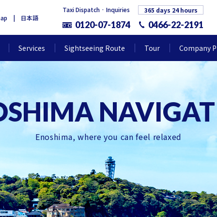
Taxi Dispatch · Inquiries
365 days 24 hours
map
日本語
0120-07-1874
0466-22-2191
Services
Sightseeing Route
Tour
Company Pr
Enoshima, where you can feel relaxed