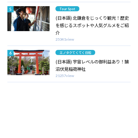
Category
Tour Spot
(日本語) 北鎌倉をじっくり観光！歴史
を感じるスポットや人気グルメをご紹
介
25341view
Category
エノタクてくてく日和
(日本語) 宇宙レベルの御利益あり！鵠
沼伏見稲荷神社
21257view