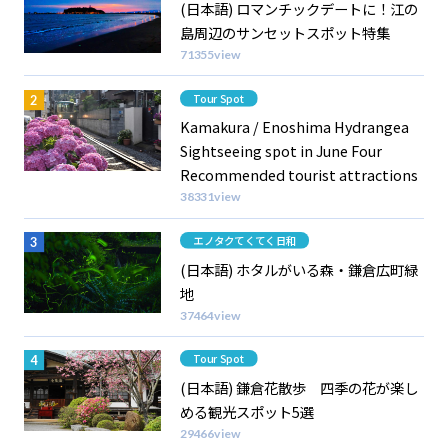
(日本語) ロマンチックデートに！江の
島周辺のサンセットスポット特集
71355view
Category
Tour Spot
Kamakura / Enoshima Hydrangea
Sightseeing spot in June Four
Recommended tourist attractions
38331view
Category
エノタクてくてく日和
(日本語) ホタルがいる森・鎌倉広町緑
地
37464view
Category
Tour Spot
(日本語) 鎌倉花散歩 四季の花が楽し
める観光スポット5選
29466view