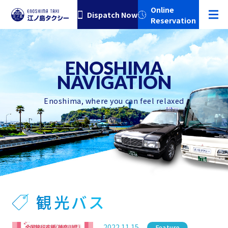
Online
Dispatch Now
Reservation
Enoshima, where you can feel relaxed
観光バス
2022.11.15
Category
Feature