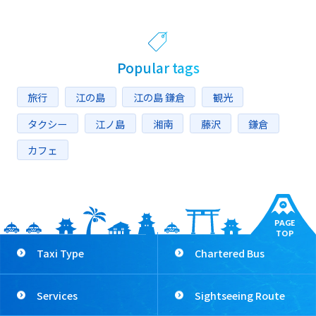
Popular tags
旅行
江の島
江の島 鎌倉
観光
タクシー
江ノ島
湘南
藤沢
鎌倉
カフェ
PAGE
TOP
Taxi Type
Chartered Bus
Services
Sightseeing Route