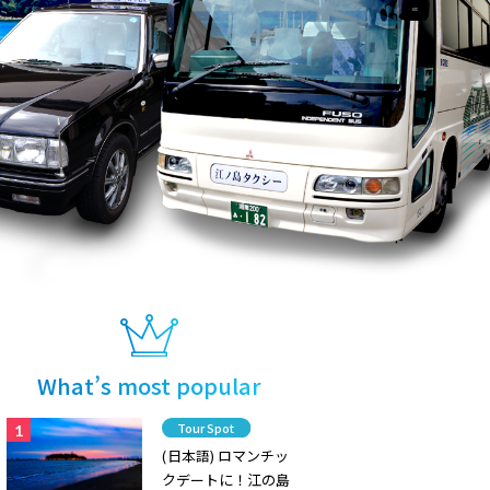
What’s most popular
Category
Tour Spot
(日本語) ロマンチッ
クデートに！江の島