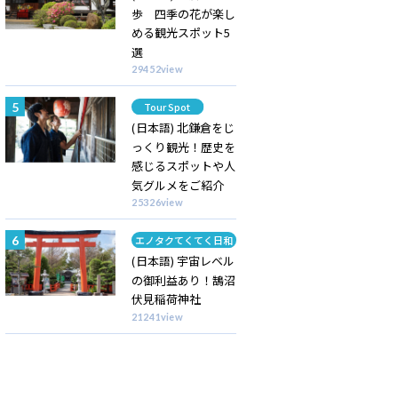
歩 四季の花が楽し
める観光スポット5
選
29452view
Category
Tour Spot
(日本語) 北鎌倉をじ
っくり観光！歴史を
感じるスポットや人
気グルメをご紹介
25326view
Category
エノタクてくてく日和
(日本語) 宇宙レベル
の御利益あり！鵠沼
伏見稲荷神社
21241view