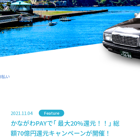
d払い
2021.11.04
Category
Feature
かながわPAYで｢ 最大20%還元！！｣ 総
額70億円還元キャンペーンが開催！