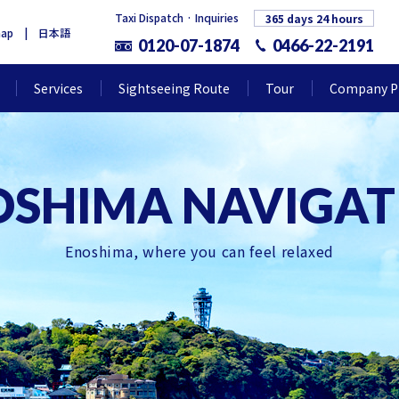
Taxi Dispatch · Inquiries
365 days 24 hours
map
日本語
0120-07-1874
0466-22-2191
Services
Sightseeing Route
Tour
Company Pr
Enoshima, where you can feel relaxed