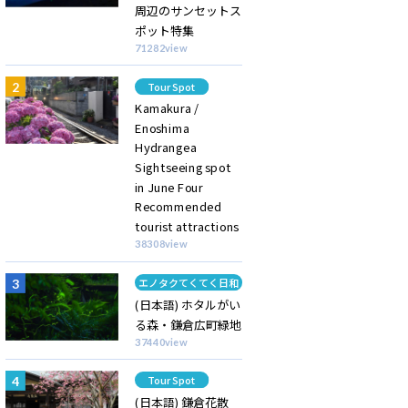
周辺のサンセットス
ポット特集
71282view
Category
Tour Spot
Kamakura /
Enoshima
Hydrangea
Sightseeing spot
in June Four
Recommended
tourist attractions
38308view
Category
エノタクてくてく日和
(日本語) ホタルがい
る森・鎌倉広町緑地
37440view
Category
Tour Spot
(日本語) 鎌倉花散