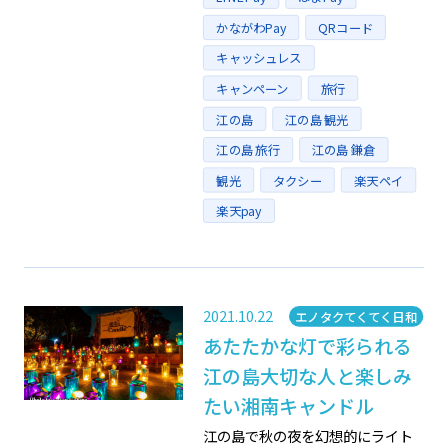
かながわPay
QRコード
キャッシュレス
キャンペーン
旅行
江の島
江の島 観光
江の島 旅行
江の島 鎌倉
観光
タクシー
楽天ペイ
楽天pay
2021.10.22
Category
エノタクてくてく日和
あたたかな灯で彩られる
江の島大切な人と楽しみ
たい湘南キャンドル
江の島で秋の夜を幻想的にライト