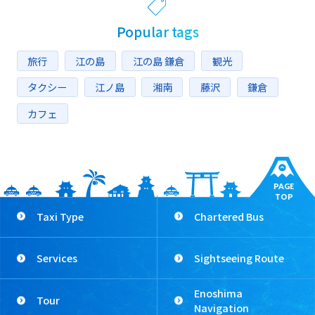
Popular tags
旅行
江の島
江の島 鎌倉
観光
タクシー
江ノ島
湘南
藤沢
鎌倉
カフェ
PAGE
TOP
Taxi Type
Chartered Bus
Services
Sightseeing Route
Enoshima
Tour
Navigation