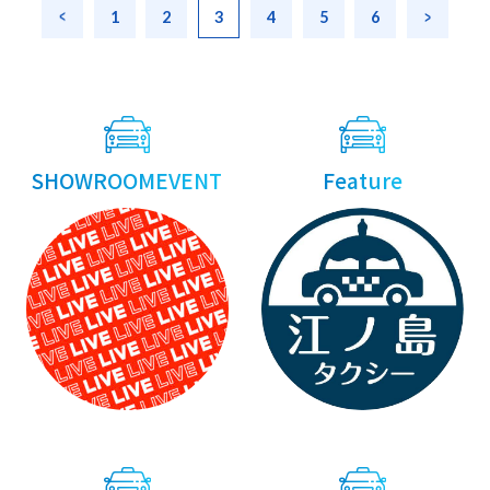
Posts
« Previous
1
2
3
4
5
6
Next 
navigation
SHOWROOMEVENT
Feature