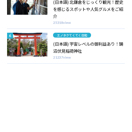
(日本語) 北鎌倉をじっくり観光！歴史
を感じるスポットや人気グルメをご紹
介
25318view
Category
エノタクてくてく日和
(日本語) 宇宙レベルの御利益あり！鵠
沼伏見稲荷神社
21237view