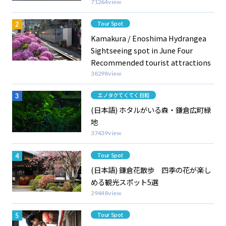
71264view
Category
Tour Spot
Kamakura / Enoshima Hydrangea
Sightseeing spot in June Four
Recommended tourist attractions
38298view
Category
エノタクてくてく日和
(日本語) ホタルがいる森・鎌倉広町緑
地
37439view
Category
Tour Spot
(日本語) 鎌倉花散歩 四季の花が楽し
める観光スポット5選
29448view
Category
Tour Spot