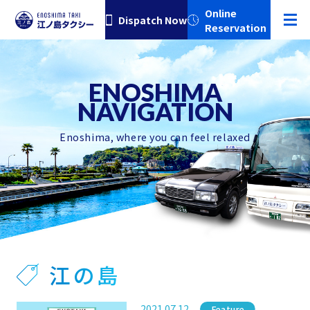
Online
Dispatch Now
Reservation
Enoshima, where you can feel relaxed
江の島
2021.07.12
Category
Feature